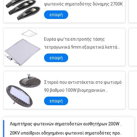
φωτεινός σηματοδότης δύναμης 2700K
επαφή
Ευρέα φω'τα επιτροπής τάσης
τετραγωνικά 9mm εξαιρετικά λεπτά
οδηγημένα
επαφή
Στερεό που αντιστέκεται στο φωτισμό
90 βαθμού 100W βιομηχανικών
οδηγήσεων αποθηκών εμπορευμάτων
επαφή
Λαμπτήρας φωτεινών σηματοδοτών αισθητήρων 200W 720mm φωτοκυττάρων
20KV υπαίθριοι οδηγημένοι φωτεινοί σηματοδότες προστασίας 150W 50000h