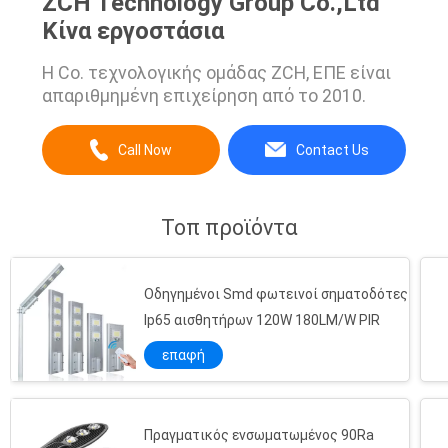
ZCH Technology Group Co.,Ltd
Κίνα εργοστάσια
Η Co. τεχνολογικής ομάδας ZCH, ΕΠΕ είναι
απαριθμημένη επιχείρηση από το 2010.
Call Now
Contact Us
Τοπ προϊόντα
Οδηγημένοι Smd φωτεινοί σηματοδότες
Ip65 αισθητήρων 120W 180LM/W PIR
επαφή
Πραγματικός ενσωματωμένος 90Ra