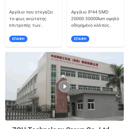
Αργίλιο που στεγάζει
Αργίλιο IP44 SMD
το φως ανώτατης
20000 30000lum υψηλό
επιτροπής των
οδηγημένο κόλπος
οδηγήσεων
ελαφρύ TUV
600x600mm 6000lm
ΕΠΑΦΉ
ΕΠΑΦΉ