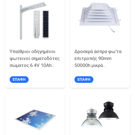
LINE
SITEMAP
PRIVACY
Υπαίθριοι οδηγημένοι
Δροσερά άσπρα φω'τα
POLICY
φωτεινοί σηματοδότες
επιτροπής 90mm
σώματος 6.4V 10Ah
50000h μικρά
αργιλίου
οδηγημένα
ΕΠΑΦΉ
ΕΠΑΦΉ