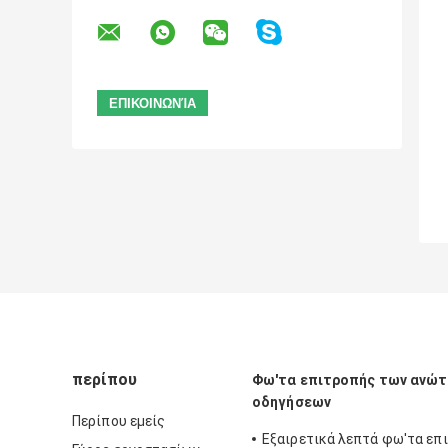
περίπου
Φω'τα επιτροπής των ανώ
οδηγήσεων
Περίπου εμείς
Εξαιρετικά λεπτά φω'τα επ