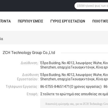
ΪΌΝΤΑ
ΠΕΡΊΠΟΥ ΕΜΕΊΣ
ΓΎΡΟΣ ΕΡΓΟΣΤΑΣΊΩΝ
ΠΟΙΟΤΙΚ
ΑΓΟΡΈΣ ΣΕ ΑΠΕΥΘΕΊΑΣ ΣΎΝΔΕΣΗ
ία
ZCH Technology Group Co.,Ltd
Διεύθυνση :
Έδρα Buiding, No.4012, λεωφόρος Wuhe, Κο
Shenzhen, επαρχία Γκουαγκντόνγκ, Κίνα ε
Διεύθυνση
Έδρα Buiding, No.4012, λεωφόρος Wuhe, Κο
Εργοστασίου :
Shenzhen, επαρχία Γκουαγκντόνγκ, Κίνα ε
Τηλέφωνο Εργασίας :
86-0755-84651471(Ο χρόνος εργασίας) 86
Επαφή :
Στείλετε το ερώτημά σας απευθείας σε εμ