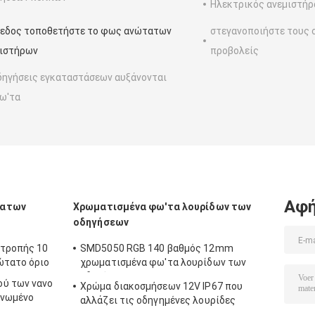
Ηλεκτρικός ανεμιστήρ
εδος τοποθετήστε το φως ανώτατων
στεγανοποιήστε τους 
ιστήρων
προβολείς
δηγήσεις εγκαταστάσεων αυξάνονται
ω'τα
Αφή
τατων
Χρωματισμένα φω'τα λουρίδων των
οδηγήσεων
ιτροπής 10
SMD5050 RGB 140 βαθμός 12mm
ώτατο όριο
χρωματισμένα φω'τα λουρίδων των
οδηγήσεων
ού των νανο
Χρώμα διακοσμήσεων 12V IP67 που
ονωμένο
αλλάζει τις οδηγημένες λουρίδες