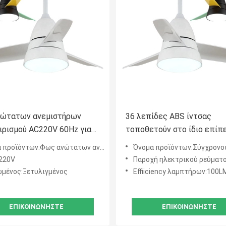
ώτατων ανεμιστήρων
36 λεπίδες ABS ίντσας
ιρισμού AC220V 60Hz για
τοποθετούν στο ίδιο επίπ
εκτής ποιότητας καθιστικό
ανώτατο ανεμιστήρα ελαφ
προϊόντων:Φως ανώτατων ανεμιστήρων
Όνομα προϊόντων:Σύγχρονοι ανώτατοι α
3000K 4000K 6500K
220V
Παροχή ηλεκτρικού ρεύματος:220V 
μένος:Ξετυλιγμένος
Effiiciency λαμπτήρων:100
ΕΠΙΚΟΙΝΩΝΉΣΤΕ
ΕΠΙΚΟΙΝΩΝΉΣΤΕ