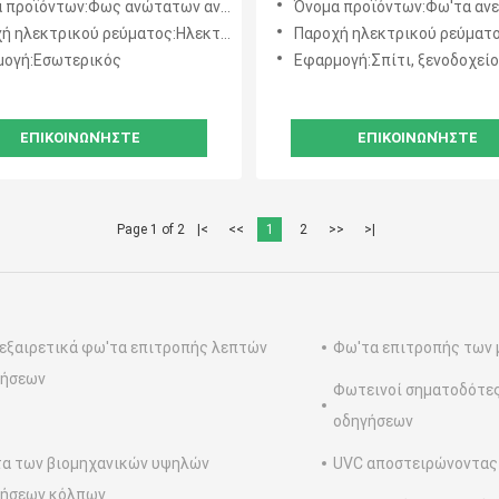
προϊόντων:Φως ανώτατων ανεμιστήρων
Όνομα προϊόντων:Φω'τα αν
- εναλλασσόμενο ρεύμα
πλαστική λεπίδα τρία
ηλεκτρικού ρεύματος:Ηλεκτρική δύναμη
Παροχή ηλεκτρικού ρεύματος:Ηλεκτρ
0V αποταμίευσης
ογή:Εσωτερικός
Εφαρμογή:Σπίτι, ξενοδοχείο
ΕΠΙΚΟΙΝΩΝΉΣΤΕ
ΕΠΙΚΟΙΝΩΝΉΣΤΕ
Page 1 of 2
|<
<<
1
2
>>
>|
εξαιρετικά φω'τα επιτροπής λεπτών
Φω'τα επιτροπής των 
γήσεων
Φωτεινοί σηματοδότες
οδηγήσεων
α των βιομηχανικών υψηλών
UVC αποστειρώνοντας
γήσεων κόλπων