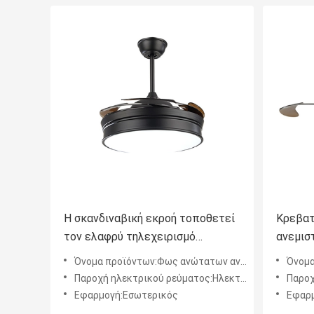
Η σκανδιναβική εκροή τοποθετεί
Κρεβατ
τον ελαφρύ τηλεχειρισμό
ανεμισ
ανώτατων ανεμιστήρων για
ελαφρι
Όνομα προϊόντων:Φως ανώτατων ανεμιστήρων
Όνομα 
εσωτερικό
δύναμη
Παροχή ηλεκτρικού ρεύματος:Ηλεκτρική δύναμη
Παροχή 
Εφαρμογή:Εσωτερικός
Εφαρμ