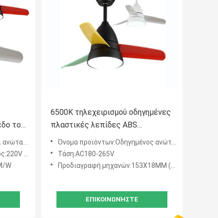
6500K τηλεχειρισμού οδηγημένες
εδο τον
πλαστικές λεπίδες ABS
ρύ
ανώτατων ανεμιστήρων ελαφριές
νεμιστήρες
Όνομα προϊόντων:Οδηγημένος ανώτατος ανεμιστήρας
3
50Hz 50Hz
Τάση:AC180-265V
LM/W
Προδιαγραφή μηχανών:153X18MM (SSS)
ΕΠΙΚΟΙΝΩΝΉΣΤΕ