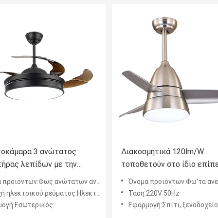
οκάμαρα 3 ανώτατος
Διακοσμητικά 120lm/W
τήρας λεπίδων με την
τοποθετούν στο ίδιο επίπ
ά και μακρινή ηλεκτρική
ελαφρύ πλαστικό ABS αν
προϊόντων:Φως ανώτατων ανεμιστήρων
Όνομα προϊόντων:Φω'τα αν
ανεμιστήρων
ηλεκτρικού ρεύματος:Ηλεκτρική δύναμη
Τάση:220V 50Hz
ογή:Εσωτερικός
Εφαρμογή:Σπίτι, ξενοδοχείο