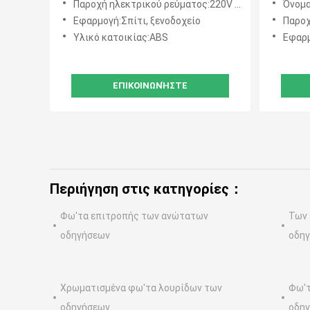
Παροχή ηλεκτρικού ρεύματος:220V 50Hz
Όνομα 
ανεμιστήρων
ορίων 
Εφαρμογή:Σπίτι, ξενοδοχείο
Παροχή 
110-24
Υλικό κατοικίας:ABS
Εφαρμ
ΕΠΙΚΟΙΝΩΝΉΣΤΕ
Περιήγηση στις κατηγορίες：
Φω'τα επιτροπής των ανώτατων
Των 
οδηγήσεων
οδη
Χρωματισμένα φω'τα λουρίδων των
Φω'τ
οδηγήσεων
οδη