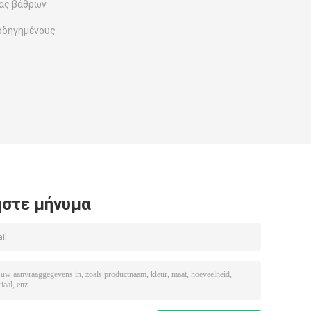
ας βάθρων
οδηγημένους
στε μήνυμα