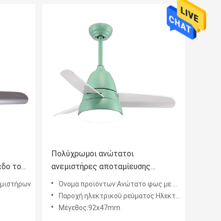
Πολύχρωμοι ανώτατοι
εδο το
ανεμιστήρες αποταμίευσης
ώτατων
δύναμης 120lm/W με 3 λεπίδες
εμιστήρων
Όνομα προϊόντων:Ανώτατο φως με τον ανεμιστήρα
ABS
Παροχή ηλεκτρικού ρεύματος:Ηλεκτρική δύναμη
Μέγεθος:92x47mm