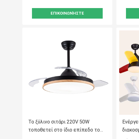
ΕΠΙΚΟΙΝΩΝΉΣΤΕ
Το ξύλινο σιτάρι 220V 50W
Ενέργε
τοποθετεί στο ίδιο επίπεδο το
διακοσ
ανοιχτό θερμό λευκό ανώτατων
χρησιμ