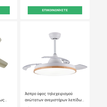
ΕΠΙΚΟΙΝΩΝΉΣΤΕ
Άσπρο ύφος τηλεχειρισμού
φως
ανώτατων ανεμιστήρων λεπίδων
 την
36inch αόρατο σύγχρονο