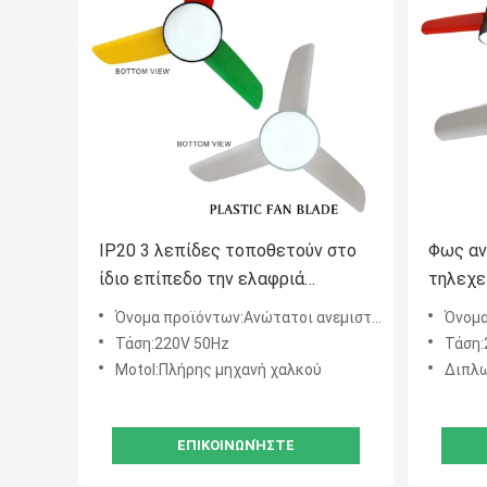
IP20 3 λεπίδες τοποθετούν στο
Φως αν
ίδιο επίπεδο την ελαφριά
τηλεχε
ενέργεια τηλεχειρισμού
το εκλ
Όνομα προϊόντων:Ανώτατοι ανεμιστήρες
Όνομα 
ανώτατων ανεμιστήρων -
Τάση:220V 50Hz
Τάση:
αποταμίευση
Motol:Πλήρης μηχανή χαλκού
Διπλω
ΕΠΙΚΟΙΝΩΝΉΣΤΕ