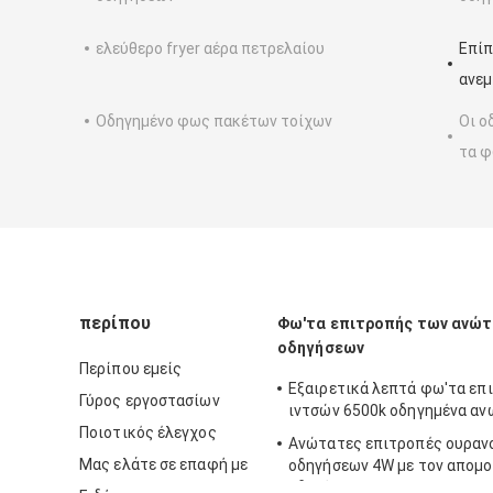
ελεύθερο fryer αέρα πετρελαίου
Επίπ
ανεμ
Οδηγημένο φως πακέτων τοίχων
Οι ο
τα φ
περίπου
Φω'τα επιτροπής των ανώ
οδηγήσεων
Περίπου εμείς
Εξαιρετικά λεπτά φω'τα επ
Γύρος εργοστασίων
ιντσών 6500k οδηγημένα αν
Ποιοτικός έλεγχος
Ανώτατες επιτροπές ουραν
Μας ελάτε σε επαφή με
οδηγήσεων 4W με τον απομ
οδηγό