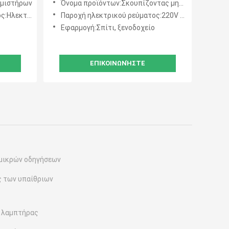
εμιστήρων
Όνομα προϊόντων:Σκουπίζοντας μηχανή
ική δύναμη
Παροχή ηλεκτρικού ρεύματος:220V 50Hz
Εφαρμογή:Σπίτι, ξενοδοχείο
ΕΠΙΚΟΙΝΩΝΉΣΤΕ
μικρών οδηγήσεων
 των υπαίθριων
 λαμπτήρας