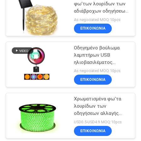
οδηγήσεων κόλπων
φω'των λουρίδων των
αδιάβροχων οδηγήσεων
14
SAA IP44 για τη
As negociated MOQ:10pcs
διακόσμηση κήπων
UVC
ΕΠΙΚΟΙΝΩΝΙΑ
αποστειρώνοντας
Οδηγημένο βούλωμα
λαμπτήρας
λαμπτήρων USB
ηλιοβασιλέματος
επιτραπέζιου SAA
As negociated MOQ:10pcs
φωτοστεφάνου
ΕΠΙΚΟΙΝΩΝΙΑ
59
κρεβατοκάμαρων νύχτα
Ηλεκτρικός
Χρωματισμένα φω'τα
λουρίδων των
ανεμιστήρας
οδηγήσεων αλλαγής
βάθρων
AC220V χρώματος
USD0.5-USD4.9 MOQ:10pcs
2700K
ΕΠΙΚΟΙΝΩΝΙΑ