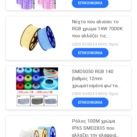
φω'των πολύχρωμο
ΈΛΕΓΧΟΣ
ΕΠΙΚΟΙΝΩΝΙΑ
Νύχτα που αλιεύει το
ΜΑΣ
32
RGB χρώμα 14W 7000K
ΕΛΆΤΕ
που αλλάζει τις
Φω'τα επιτροπής
ΣΕ
οδηγήσεις
USD0.5-USD4.9 MOQ:10pcs
των μικρών
ΕΠΑΦΉ
ΕΠΙΚΟΙΝΩΝΙΑ
οδηγήσεων
ΜΕ
SMD5050 RGB 140
βαθμός 12mm
ΕΙΔΉΣΕΙΣ
χρωματισμένα φω'τα
106
λουρίδων των
USD0.5-USD4.9 MOQ:10pcs
οδηγήσεων
Φωτεινοί
ΠΕΡΙΠΤΏΣΕΙΣ
ΕΠΙΚΟΙΝΩΝΙΑ
σηματοδότες των
Ρόλος 100M χρώμα
SHOPPING
υπαίθριων
IP65 SMD2835 που
ON-
αλλάζει την ελαφριά