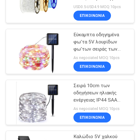
οδηγήσεων
λουρίδα
LINE
USD0.5-USD4.9 MOQ:10pcs
ΕΠΙΚΟΙΝΩΝΙΑ
22
Χρωματισμένα
Εύκαμπτα οδηγημένα
φω'τα 5V λουρίδων
φω'τα λουρίδων
φω'των σειράς των
ηλιακών οδηγήσεων
των οδηγήσεων
As negociated MOQ:10pcs
Rohs IP44
ΕΠΙΚΟΙΝΩΝΙΑ
Σειρά 10cm των
21
οδηγήσεων ηλιακής
Φω'τα των
ενέργειας IP44 SAA
διαστημικά υπαίθρια
As negociated MOQ:10pcs
βιομηχανικών
οδηγημένα φω'τα
ΕΠΙΚΟΙΝΩΝΙΑ
λουρίδων
υψηλών
Καλώδιο 5V χαλκού