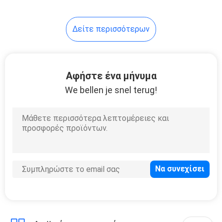
18
Δείτε περισσότερων
ελεύθερο fryer
αέρα πετρελαίου
Αφήστε ένα μήνυμα
We bellen je snel terug!
16
Επίπεδος
τοποθετήστε το
φως ανώτατων
ανεμιστήρων