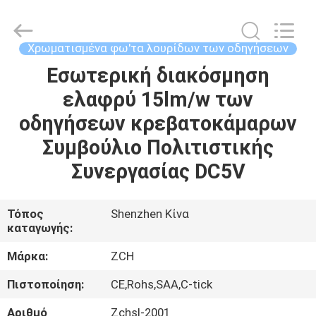
2026
ZCH
Technology
Group
Co.,Ltd.
Χρωματισμένα φω'τα λουρίδων των οδηγήσεων
All
Rights
Εσωτερική διακόσμηση
ΣΠΊΤΙ
Reserved.
ελαφρύ 15lm/w των
ΠΡΟΪΌΝΤΑ
οδηγήσεων κρεβατοκάμαρων
Συμβούλιο Πολιτιστικής
ΠΕΡΊΠΟΥ
Συνεργασίας DC5V
ΕΜΕΊΣ
Τόπος
Shenzhen Κίνα
καταγωγής:
ΓΎΡΟΣ
ΕΡΓΟΣΤΑΣΊΩΝ
Μάρκα:
ZCH
Πιστοποίηση:
CE,Rohs,SAA,C-tick
ΠΟΙΟΤΙΚΌΣ
Αριθμό
Zchsl-2001