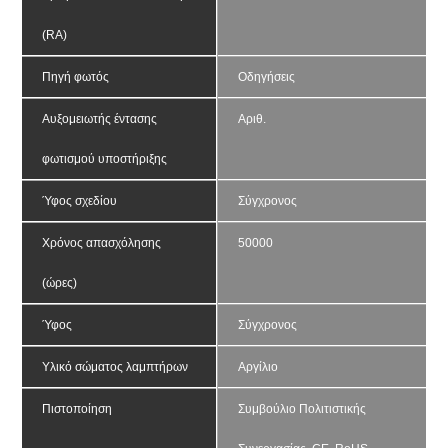
(RA)
Πηγή φωτός
Οδηγήσεις
Αυξομειωτής έντασης 
Αριθ.
φωτισμού υποστήριξης
Ύφος σχεδίου
Σύγχρονος
Χρόνος απασχόλησης 
50000
(ώρες)
Ύφος
Σύγχρονος
Υλικό σώματος λαμπτήρων
Αργίλιο
Πιστοποίηση
Συμβούλιο Πολιτιστικής 