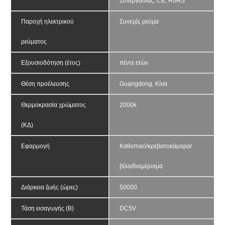
Συνεργασίας, CE, RoHS
Παροχή ηλεκτρικού 
Συνεχές ρεύμα
ρεύματος
Εξουσιοδότηση (έτος)
πέντε ετών
Θέση προέλευσης
Guangdong, Κίνα
Θερμοκρασία χρώματος 
2000k
(ΚΔ)
Εφαρμογή
Καθιστικό/κρεβατοκάμαρα/
βίλα/διαμέρισμα
Διάρκεια ζωής (ώρες)
50000
Τάση εισαγωγής (Β)
DC5V