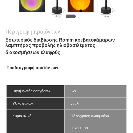
Περιγραφή προϊόντων
Εσωτερικός διαβίωσης Romm κρεβατοκάμαρων
λαμπτήρας προβολής ηλιοβασιλέματος
διακοσμήσεων ελαφρύς
Προδιαγραφή προϊόντων:
Πηγή φωτός οδηγήσεων
6W
Υλικό φακών
γυαλί
Κύριο υλικό
Πόλος/βάση αλουμινίου 
cover+iron