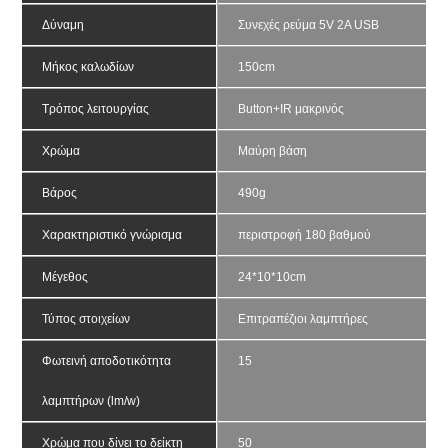
Δύναμη
Συνεχές ρεύμα 5V 2A USB
Μήκος καλωδίων
150cm
Τρόπος λειτουργίας
Button+IR μακρινός
Χρώμα
Μαύρη βάση
Βάρος
490g
Χαρακτηριστικό γνώρισμα
περιστροφή 180 βαθμού
Μέγεθος
24*10*10cm
Τύπος στοιχείων
Επιτραπέζιοι λαμπτήρες
Φωτεινή αποδοτικότητα 
15
λαμπτήρων (lm/w)
Χρώμα που δίνει το δείκτη 
50