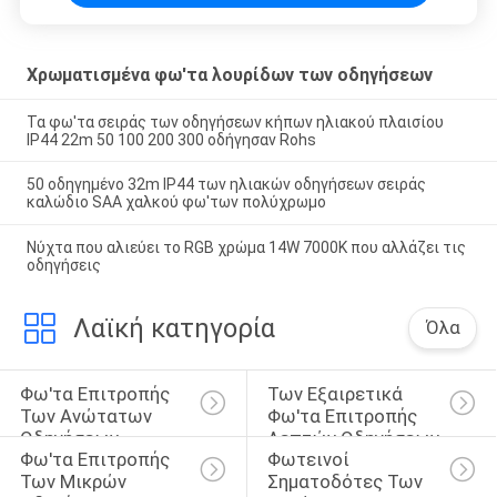
Χρωματισμένα φω'τα λουρίδων των οδηγήσεων
Τα φω'τα σειράς των οδηγήσεων κήπων ηλιακού πλαισίου
IP44 22m 50 100 200 300 οδήγησαν Rohs
50 οδηγημένο 32m IP44 των ηλιακών οδηγήσεων σειράς
καλώδιο SAA χαλκού φω'των πολύχρωμο
Νύχτα που αλιεύει το RGB χρώμα 14W 7000K που αλλάζει τις
οδηγήσεις
Λαϊκή κατηγορία
Όλα
Φω'τα Επιτροπής 
Των Εξαιρετικά 
Των Ανώτατων 
Φω'τα Επιτροπής 
Οδηγήσεων
Λεπτών Οδηγήσεων
Φω'τα Επιτροπής 
Φωτεινοί 
Των Μικρών 
Σηματοδότες Των 