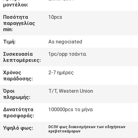
ΈΛΕΓΧΟΣ
μοντέλου:
Ποσότητα
10pcs
ΜΑΣ
παραγγελίας
min:
ΕΛΆΤΕ
Τιμή:
As negociated
ΣΕ
ΕΠΑΦΉ
Συσκευασία
1pc/opp τσάντα.
λεπτομέρειες:
ΜΕ
Χρόνος
2-7 ημέρες
παράδοσης:
ΕΙΔΉΣΕΙΣ
Όροι
T/T, Western Union
πληρωμής:
ΠΕΡΙΠΤΏΣΕΙΣ
Δυνατότητα
100000pcs το μήνα
προσφοράς:
SHOPPING
Υψηλό φως:
DC5V φως διακοσμήσεων των οδηγήσεων
κρεβατοκάμαρων
ON-
,