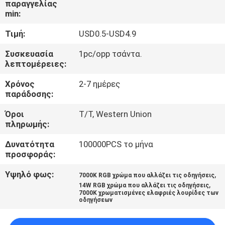
παραγγελίας
ΈΛΕΓΧΟΣ
min:
Τιμή:
USD0.5-USD4.9
ΜΑΣ
ΕΛΆΤΕ
Συσκευασία
1pc/opp τσάντα.
λεπτομέρειες:
ΣΕ
Χρόνος
2-7 ημέρες
ΕΠΑΦΉ
παράδοσης:
ΜΕ
Όροι
T/T, Western Union
πληρωμής:
ΕΙΔΉΣΕΙΣ
Δυνατότητα
100000PCS το μήνα
προσφοράς:
ΠΕΡΙΠΤΏΣΕΙΣ
Υψηλό φως:
,
7000K RGB χρώμα που αλλάζει τις οδηγήσεις
,
14W RGB χρώμα που αλλάζει τις οδηγήσεις
7000K χρωματισμένες ελαφριές λουρίδες των
SHOPPING
οδηγήσεων
ON-