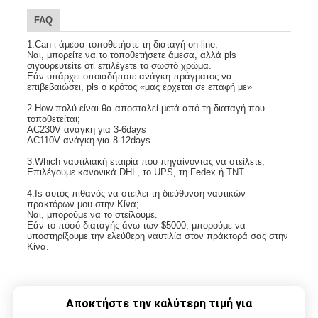
FAQ
1.Can ι άμεσα τοποθετήστε τη διαταγή on-line;
Ναι, μπορείτε να το τοποθετήσετε άμεσα, αλλά pls 
σιγουρευτείτε ότι επιλέγετε το σωστό χρώμα.
Εάν υπάρχει οποιαδήποτε ανάγκη πράγματος να 
επιβεβαιώσει, pls ο κρότος «μας έρχεται σε επαφή με»
2.How πολύ είναι θα αποσταλεί μετά από τη διαταγή που 
τοποθετείται;
AC230V ανάγκη για 3-6days
AC110V ανάγκη για 8-12days
3.Which ναυτιλιακή εταιρία που πηγαίνοντας να στείλετε;
Επιλέγουμε κανονικά DHL, το UPS, τη Fedex ή TNT
4.Is αυτός πιθανός να στείλει τη διεύθυνση ναυτικών 
πρακτόρων μου στην Κίνα;
Ναι, μπορούμε να το στείλουμε.
Εάν το ποσό διαταγής άνω των $5000, μπορούμε να 
υποστηρίξουμε την ελεύθερη ναυτιλία στον πράκτορά σας στην 
Κίνα.
Αποκτήστε την καλύτερη τιμή για