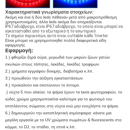
Χαρακτηριστικά γνωρίσματα στοιχείων:
Ακόμη και ένα ή δύο leds πέθαναν μετά από μακροπρόθεσμη 
χρησιμοποιημένη, άλλα leds ακόμα δεν επηρεάζονται.
IP67 αδιάβροχο, είναι IP67 αδιάβροχο, το οποίο είναι μπορεί να
εγκατασταθεί από το εξωτερικό ή το εσωτερικό.
Το σημείο περικοπών, αυτό είναι cuttable κάθε 1meter.
Είναι μπορεί να χρησιμοποιηθεί πολλά διαφορετικά είδη 
εφαρμογής
Εφαρμογή:
1.) φθορίζει ξηρά ούρα, μυρωδιά των μικρών ζώων γατών
σκυλιών στους τάπητες, λεκέδες, λεκέδες τροφίμων.
2.) χρήματα εγγράφου δοκιμής, διαβατήρια κ.λπ.
3.) προωθούν την αύξηση εγκαταστάσεων.
4.) προκαλούν και σκοτώνουν το έντομο.
.) νύχτα 5 που αλιεύει: τα ψάρια έχουν τα taxis φωτογραφιών, το
ιώδες χρώμα χρησιμοποιείται καλύτερα για το φωτισμό του
επιπλέοντος σώματος στη νύχτα ενώ μην ενοχλήστε τα ψάρια.
6.) δημιουργούν την καταπληκτική ατμόσφαιρα: κάνετε μια
μεγάλη εργασία με τα UV χρώματα σωμάτων & fluorescents στο
κόμμα, το DJ, το στάδιο, τη στοά κ.λπ.