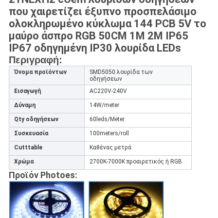
που χαιρετίζει έξυπνο προσπελάσιμο
ολοκληρωμένο κύκλωμα 144 PCB 5V το
μαύρο άσπρο RGB 50CM 1M 2M IP65
IP67 οδηγημένη IP30 λουρίδα LEDs
Περιγραφή:
Όνομα προϊόντων
SMD5050 λουρίδα των
οδηγήσεων
Εισαγωγή
AC220V-240V
Δύναμη
14W/meter
Qty οδηγήσεων
60leds/Meter
Συσκευασία
100meters/roll
Cutttable
Καθένας μετρά
Χρώμα
2700K-7000K προαιρετικός ή RGB
Προϊόν Photoes: