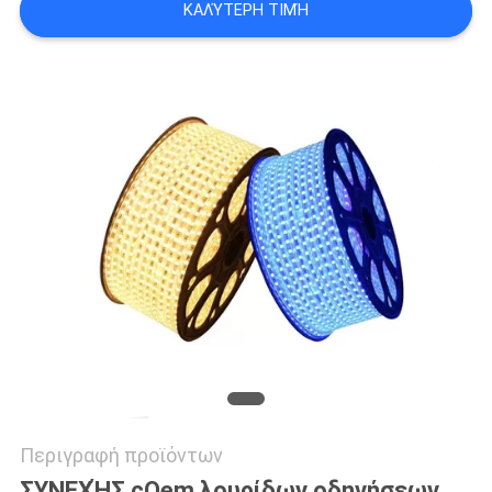
ΚΑΛΎΤΕΡΗ ΤΙΜΉ
LINE
Περιγραφή προϊόντων
ΣΥΝΕΧΉΣ cOem λουρίδων οδηγήσεων