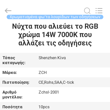
επιτροπής
των
ανώτατων
οδηγήσεων
προμηθευτής.
Χρωματισμένα φω'τα λουρίδων των οδηγήσεων
Copyright
©
2020
Νύχτα που αλιεύει το RGB
ΣΠΊΤΙ
-
2025
χρώμα 14W 7000K που
ceilingledpanellights.com.
All
Rights
ΠΡΟΪΌΝΤΑ
αλλάζει τις οδηγήσεις
Reserved.
ΠΕΡΊΠΟΥ
Τόπος
Shenzhen Κίνα
καταγωγής:
ΕΜΕΊΣ
Μάρκα:
ZCH
ΓΎΡΟΣ
Πιστοποίηση:
CE,Rohs,SAA,C-tick
ΕΡΓΟΣΤΑΣΊΩΝ
Αριθμό
Zchsl-2001
μοντέλου:
ΠΟΙΟΤΙΚΌΣ
Ποσότητα
10pcs