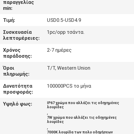
παραγγελίας
ΈΛΕΓΧΟΣ
min:
Τιμή:
USD0.5-USD4.9
ΜΑΣ
ΕΛΆΤΕ
Συσκευασία
1pc/opp τσάντα.
λεπτομέρειες:
ΣΕ
Χρόνος
2-7 ημέρες
ΕΠΑΦΉ
παράδοσης:
ΜΕ
Όροι
T/T, Western Union
πληρωμής:
ΕΙΔΉΣΕΙΣ
Δυνατότητα
100000PCS το μήνα
προσφοράς:
ΠΕΡΙΠΤΏΣΕΙΣ
Υψηλό φως:
IP67 χρώμα που αλλάζει τις οδηγημένες
λουρίδες
,
7W χρώμα που αλλάζει τις οδηγημένες
SHOPPING
λουρίδες
,
ON-
7000K λουρίδα των πολυ οδηγήσεων