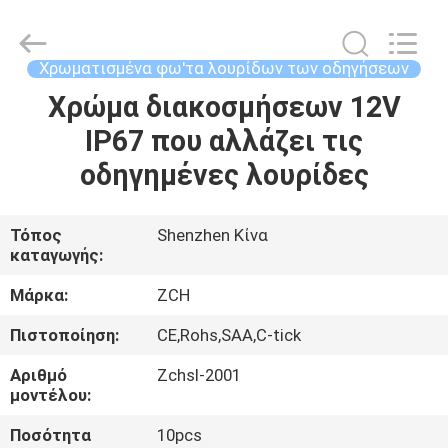
2026
ZCH
Technology
Group
Co.,Ltd.
Χρωματισμένα φω'τα λουρίδων των οδηγήσεων
All
Rights
Χρώμα διακοσμήσεων 12V
ΣΠΊΤΙ
Reserved.
IP67 που αλλάζει τις
ΠΡΟΪΌΝΤΑ
οδηγημένες λουρίδες
ΠΕΡΊΠΟΥ
Τόπος
Shenzhen Κίνα
καταγωγής:
ΕΜΕΊΣ
Μάρκα:
ZCH
ΓΎΡΟΣ
Πιστοποίηση:
CE,Rohs,SAA,C-tick
ΕΡΓΟΣΤΑΣΊΩΝ
Αριθμό
Zchsl-2001
μοντέλου:
ΠΟΙΟΤΙΚΌΣ
Ποσότητα
10pcs