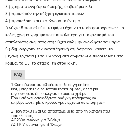
2.) χρήματα εγγράφου δοκιμής, διαβατήρια κ.λπ.
3.) προωθούν την αύξηση εγκαταστάσεων.
4.) προκαλούν και σκοτώνουν το έντομο.
.) νύχτα 5 που αλιεύει: τα ψάρια έχουν τα taxis φωτογραφιών, το
ιώδες χρώμα χρησιμοποιείται καλύτερα για το φωτισμό του
επιπλέοντος σώματος στη νύχτα ενώ μην ενοχλήστε τα ψάρια.
6.) δημιουργούν την καταπληκτική ατμόσφαιρα: κάνετε μια
μεγάλη εργασία με τα UV χρώματα σωμάτων & fluorescents στο
κόμμα, το DJ, το στάδιο, τη στοά κ.λπ.
FAQ
1.Can ι άμεσα τοποθετήστε τη διαταγή on-line;
Ναι, μπορείτε να το τοποθετήσετε άμεσα, αλλά pls 
σιγουρευτείτε ότι επιλέγετε το σωστό χρώμα.
Εάν υπάρχει οποιαδήποτε ανάγκη πράγματος να 
επιβεβαιώσει, pls ο κρότος «μας έρχεται σε επαφή με»
2.How πολύ είναι θα αποσταλεί μετά από τη διαταγή που 
τοποθετείται;
AC230V ανάγκη για 3-6days
AC110V ανάγκη για 8-12days