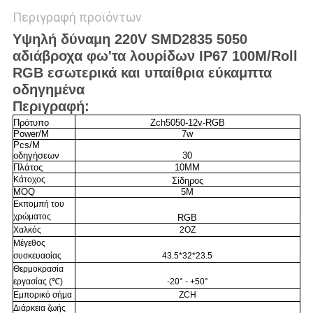
Περιγραφή προϊόντων
Υψηλή δύναμη 220V SMD2835 5050
αδιάβροχα φω'τα λουρίδων IP67 100M/Roll
RGB εσωτερικά και υπαίθρια εύκαμπτα
οδηγημένα
Περιγραφή:
Πρότυπο
Zch5050-12v-RGB
Power/M
7w
Pcs/M
οδηγήσεων
30
Πλάτος
10MM
Κάτοχος
Σίδηρος
MOQ
5M
Εκπομπή του
χρώματος
RGB
Χαλκός
2OZ
Μέγεθος
συσκευασίας
43.5*32*23.5
Θερμοκρασία
εργασίας (℃)
-20° - +50°
Εμπορικό σήμα
ZCH
Διάρκεια ζωής