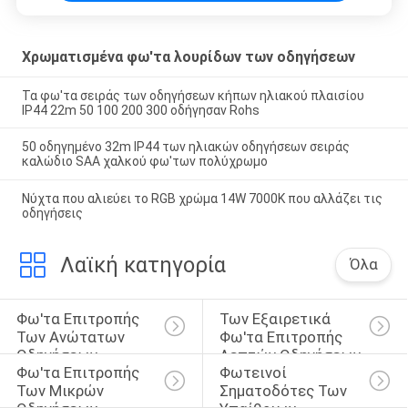
Χρωματισμένα φω'τα λουρίδων των οδηγήσεων
Τα φω'τα σειράς των οδηγήσεων κήπων ηλιακού πλαισίου
IP44 22m 50 100 200 300 οδήγησαν Rohs
50 οδηγημένο 32m IP44 των ηλιακών οδηγήσεων σειράς
καλώδιο SAA χαλκού φω'των πολύχρωμο
Νύχτα που αλιεύει το RGB χρώμα 14W 7000K που αλλάζει τις
οδηγήσεις
Λαϊκή κατηγορία
Όλα
Φω'τα Επιτροπής 
Των Εξαιρετικά 
Των Ανώτατων 
Φω'τα Επιτροπής 
Οδηγήσεων
Λεπτών Οδηγήσεων
Φω'τα Επιτροπής 
Φωτεινοί 
Των Μικρών 
Σηματοδότες Των 