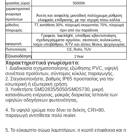
εργασίας (ώρα)
50000h
χαρακτηριστικό
γνώρισμα
Άνετη και ασφαλής μοναδική πολύχρωμη ρύθμιση
προϊόντων
ελαφριάς επίδρασης, με την ισχυρή πίσω κόλλα
μέθοδος
TT, κατάθεση 30%, πληρωμή ισορροπίας 70%, πληρωμή
πληρωμής
πριν από την παράδοση
Γραφεία, backlight, υπαίθρια κβαντοποίηση,
σχεδιαγράμματα αργιλίου, σκοτεινές αυλακώσεις,
εφαρμογή
τοίχοι υποβάθρου, KTV και άλλες θέσεις ψυχαγωγίας
Πιστοποίηση
CE, Rohs, TUV
Εξουσιοδότηση
1Year
Χαρακτηριστικά γνωρίσματα:
Διαδικασία σχηματοποίησης εξώθησης PVC, υψηλή 
1.
συνέπεια προϊόντων, σύντομος κύκλος παραγωγής.
2. Στεγανοποιήστε, βαθμός IP65 προστασίας για την 
εσωτερική ή εξωτερική χρήση.
3. Υιοθετήστε 
SMD2835/5050/SMD5730
, μικρή 
κατανάλωση ενέργειας, μακράς διαρκείας Ισπανία των 
υψηλών οδηγήσεων φωτεινότητας
.
4. 
Το υψηλό χρώμα που δίνει το δείκτη, CRI>80, 
παραγωγή αντιτίθεται πολύ realer.
5. 
Το εύκαμπτο σώμα λαμπτήρων, η κυρτή επιφάνεια και η 