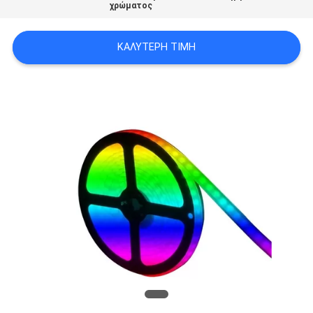
χρώματος
LINE
ΚΑΛΎΤΕΡΗ ΤΙΜΉ
SITEMAP
PRIVACY
POLICY