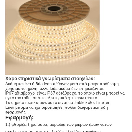
Χαρακτηριστικά γνωρίσματα στοιχείων:
Ακόμη και ένα ή δύο leds πέθαναν μετά από μακροπρόθεσμη 
χρησιμοποιημένη, άλλα leds ακόμα δεν επηρεάζονται.
IP67 αδιάβροχο, είναι IP67 αδιάβροχο, το οποίο είναι μπορεί να
εγκατασταθεί από το εξωτερικό ή το εσωτερικό.
Το σημείο περικοπών, αυτό είναι cuttable κάθε 1meter.
Είναι μπορεί να χρησιμοποιηθεί πολλά διαφορετικά είδη 
εφαρμογής
Εφαρμογή:
1.) φθορίζει ξηρά ούρα, μυρωδιά των μικρών ζώων γατών
σκυλιών στους τάπητες, λεκέδες, λεκέδες τροφίμων.