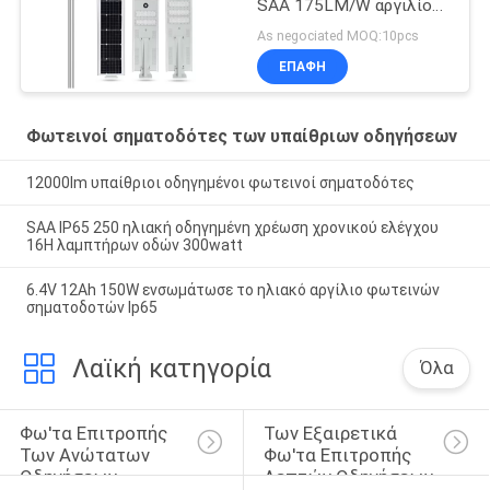
SAA 175LM/W αργιλίου
MPPT 5250lm
As negociated MOQ:10pcs
ΕΠΑΦΉ
Φωτεινοί σηματοδότες των υπαίθριων οδηγήσεων
12000lm υπαίθριοι οδηγημένοι φωτεινοί σηματοδότες
SAA IP65 250 ηλιακή οδηγημένη χρέωση χρονικού ελέγχου
16H λαμπτήρων οδών 300watt
6.4V 12Ah 150W ενσωμάτωσε το ηλιακό αργίλιο φωτεινών
σηματοδοτών Ip65
Λαϊκή κατηγορία
Όλα
Φω'τα Επιτροπής 
Των Εξαιρετικά 
Των Ανώτατων 
Φω'τα Επιτροπής 
Οδηγήσεων
Λεπτών Οδηγήσεων