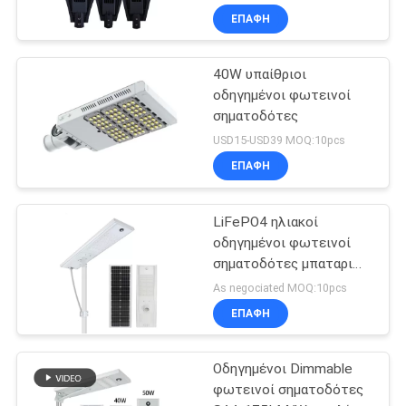
ΕΠΑΦΉ
40W υπαίθριοι
οδηγημένοι φωτεινοί
σηματοδότες
USD15-USD39 MOQ:10pcs
ΕΠΑΦΉ
LiFePO4 ηλιακοί
οδηγημένοι φωτεινοί
σηματοδότες μπαταριών
IP65 120W 150lm/W
As negociated MOQ:10pcs
ΕΠΑΦΉ
Οδηγημένοι Dimmable
φωτεινοί σηματοδότες