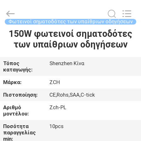
2026
ZCH
Technology
Group
Co.,Ltd.
Φωτεινοί σηματοδότες των υπαίθριων οδηγήσεων
All
Rights
150W φωτεινοί σηματοδότες
ΣΠΊΤΙ
Reserved.
των υπαίθριων οδηγήσεων
ΠΡΟΪΌΝΤΑ
Τόπος
Shenzhen Κίνα
καταγωγής:
ΠΕΡΊΠΟΥ
ΕΜΕΊΣ
Μάρκα:
ZCH
Πιστοποίηση:
CE,Rohs,SAA,C-tick
ΓΎΡΟΣ
Αριθμό
Zch-PL
ΕΡΓΟΣΤΑΣΊΩΝ
μοντέλου:
Ποσότητα
10pcs
παραγγελίας
ΠΟΙΟΤΙΚΌΣ
min: