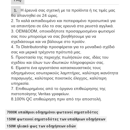
Η έρευνά σας σχετική με τα προϊόντα ή τις τιμές μας
1.
θα απαντηθεί σε 24 ώρες.
2. Το καλά εκπαιδευμένο και πεπειραμένο προσωπικό για
να απαντήσει σε όλο το σας ερευνά στα ρευστά αγγλικά.
3. OEM&ODM, οποιοιδήποτε προσαρμοσμένοι φωτισμοί
σας που μπορούμε να σας βοηθήσουμε για να
σχεδιάσουμε και να βάλουμε στο προϊόν.
4. Το Distributorship προσφέρεται για το μοναδικό σχέδιό
σας και μερικά τρέχοντα πρότυπά μας.
5. Προστασία της περιοχής πωλήσεών σας, ιδέες του
σχεδίου και όλων των ιδιωτικών πληροφοριών σας.
6. Είμαστε ένα εργοστάσιο κατασκευαστικός τους
οδηγημένους εσωτερικούς λαμπτήρες, καλύτερη ικανότητα
παραγωγής, καλύτερος ποιοτικός έλεγχος, καλύτερη
υπηρεσία.
7. Επιθεωρημένος από το όργανο επιθεώρησης της
πιστοποίησης Veritas γραφείων.
8.100% QC επιθεώρηση πριν από την αποστολή.
7000K υπαίθριοι οδηγημένοι φωτεινοί σηματοδότες
150W φωτεινοί σηματοδότες των υπαίθριων οδηγήσεων
150W ηλιακό φως των οδηγήσεων οδών