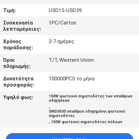
ΈΛΕΓΧΟΣ
Τιμή:
USD15-USD39
ΜΑΣ
Συσκευασία
1PC/Carton
λεπτομέρειες:
ΕΛΆΤΕ
Χρόνος
2-7 ημέρες
ΣΕ
παράδοσης:
ΕΠΑΦΉ
Όροι
T/T, Western Union
ΜΕ
πληρωμής:
Δυνατότητα
100000PCS το μήνα
ΕΙΔΉΣΕΙΣ
προσφοράς:
Υψηλό φως:
150W φωτεινοί σηματοδότες των υπαίθριων
οδηγήσεων
ΠΕΡΙΠΤΏΣΕΙΣ
,
SMD3030 υπαίθριοι οδηγημένοι φωτεινοί
σηματοδότες
,
150W φωτεινοί σηματοδότες πόλεων
SHOPPING
ON-