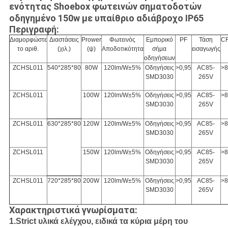
ενότητας Shoebox φωτεινών σηματοδοτών
οδηγημένο 150w με υπαίθριο αδιάβροχο IP65
Περιγραφή:
Διαμορφώστε
Διαστάσεις
Prower
Φωτεινός
Εμπορικό
PF
Τάση
CR
το αριθ.
(χιλ.)
(ψ)
Αποδοτικότητα
σήμα
εισαγωγής
οδηγήσεων
ZCHSL011
540*285*80
80W
120lm/W±5%
Οδηγήσεις
>0,95
AC85-
>8
SMD3030
265V
ZCHSL011
100W
120lm/W±5%
Οδηγήσεις
>
0,95
AC85-
>8
SMD3030
265V
ZCHSL011
630*285*80
120W
120lm/W±5%
Οδηγήσεις
>0,95
AC85-
>8
SMD3030
265V
ZCHSL011
150W
120lm/W±5%
Οδηγήσεις
>0,95
AC85-
>8
SMD3030
265V
ZCHSL011
720*285*80
200W
120lm/W±5%
Οδηγήσεις
>0,95
AC85-
>8
SMD3030
265V
Χαρακτηριστικά γνωρίσματα:
1.Strict υλικά ελέγχου, ειδικά τα κύρια μέρη του