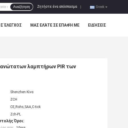
Ζητήστε ένα απόσπασμα
Αναζήτηση
|
Greek
ΌΣ ΈΛΕΓΧΟΣ
ΜΑΣ ΕΛΆΤΕ ΣΕ ΕΠΑΦΉ ΜΕ
ΕΙΔΉΣΕΙΣ
 ανώτατων λαμπτήρων PIR των
Shenzhen Κίνα
ZCH
CE,Rohs,SAA,C-tick
Zch-PL
τολής Όροι:
ίας min:
10pcs