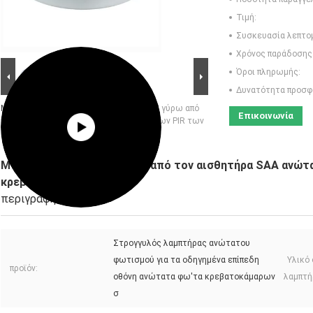
Τιμή:
Συσκευασία λεπτο
Χρόνος παράδοσης
Όροι πληρωμής:
Δυνατότητα προσφ
Μεγάλες Εικόνας :
Μπαταρία SMD Νι MH γύρω από
Επικοινωνία
τον αισθητήρα SAA ανώτατων λαμπτήρων PIR των
οδηγήσεων για την κρεβατοκάμαρα
Μπαταρία SMD Νι MH γύρω από τον αισθητήρα SAA ανώτα
κρεβατοκάμαρα
περιγραφή
Στρογγυλός λαμπτήρας ανώτατου
φωτισμού για τα οδηγημένα επίπεδη
Υλικό
προϊόν:
οθόνη ανώτατα φω'τα κρεβατοκάμαρων
λαμπτή
σ