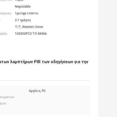
Negociable
μέρειες:
1pc/opp τσάντα.
:
2-7 ημέρες
T/T, Western Union
οράς:
100000PCS ΤΟ ΜΗΝΑ
των λαμπτήρων PIR των οδηγήσεων για την
Αργίλιο, PC
 σωμάτων
ρων: