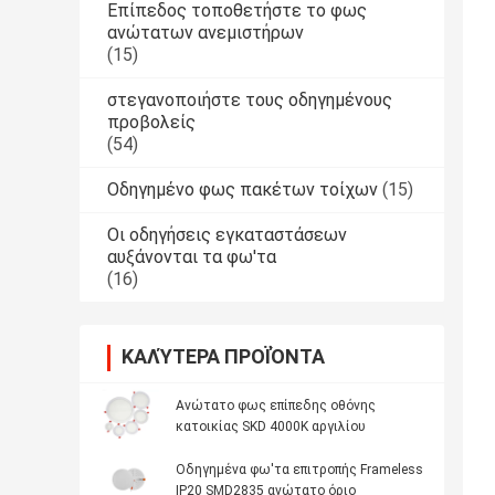
Επίπεδος τοποθετήστε το φως
ανώτατων ανεμιστήρων
(15)
στεγανοποιήστε τους οδηγημένους
προβολείς
(54)
Οδηγημένο φως πακέτων τοίχων
(15)
Οι οδηγήσεις εγκαταστάσεων
αυξάνονται τα φω'τα
(16)
ΚΑΛΎΤΕΡΑ ΠΡΟΪΌΝΤΑ
Ανώτατο φως επίπεδης οθόνης
κατοικίας SKD 4000K αργιλίου
Οδηγημένα φω'τα επιτροπής Frameless
IP20 SMD2835 ανώτατο όριο