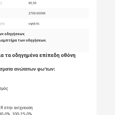
>):
80,90
2700-6500K
ητα:
υψηλός
ων οδηγήσεων
,
 λαμπτήρα των οδηγήσεων
,
α τα οδηγημένα επίπεδη οθόνη
ίσματα ανώτατων φω'των:
σμός
IR στην ανίχνευση
00-0%, 100-25-0%