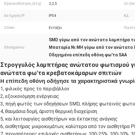
Εξουσιοδότηση (έτη):
3,2,5
Cri (ra
Εκτίμηση IP:
IP54
ΚΔ:
COem:
Εντάξει
Ποιότ
SMD γύρω από τον ανώτατο λαμπτήρα τ
Μπαταρία Νι MH γύρω από τον ανώτατο
Επισημαίνω:
Οδηγημένα επίπεδη οθόνη φω'τα SAA
Στρογγυλός λαμπτήρας ανώτατου φωτισμού γι
ανώτατα φω'τα κρεβατοκάμαρων σπιτιών
Η επίπεδη οθόνη οδήγησε τα χαρακτηριστικά γνωρ
1, φιλικός προς το περιβάλλον
2, εξοικονόμηση ενέργειας
3, πηγή φωτός των οδηγήσεων SMD, πλήρης φωτεινός φωτι
4, θαυμάσια δομή, άριστη θερμική διαχείριση
5, και λειτουργίες αισθητήρων και έκτακτης ανάγκης
6, αισθητήρας μικροκυμάτων, καλύτερα από τον αισθητήρα P
7, περισσότερες επιλογές αισθητήρων: 100-25%, 100-10%, 1