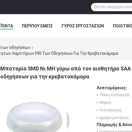
ΪΌΝΤΑ
ΠΕΡΊΠΟΥ ΕΜΕΊΣ
ΓΎΡΟΣ ΕΡΓΟΣΤΑΣΊΩΝ
ΠΟΙΟΤΙΚ
ΑΓΟΡΈΣ ΣΕ ΑΠΕΥΘΕΊΑΣ ΣΎΝΔΕΣΗ
ατων οδηγήσεων
τατων Λαμπτήρων PIR Των Οδηγήσεων Για Την Κρεβατοκάμαρα
Μπαταρία SMD Νι MH γύρω από τον αισθητήρα SAA
οδηγήσεων για την κρεβατοκάμαρα
Λεπτομέρειες:
Τόπος καταγωγής:
Μάρκα:
Πιστοποίηση:
Αριθμό μοντέλου:
Πληρωμής & Αποσ
Ποσότητα παραγγελ