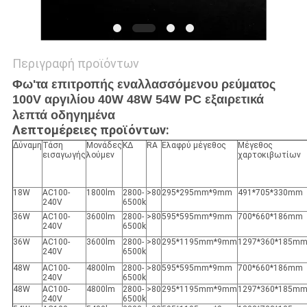
Περιγραφή προϊόντων
Φω'τα επιτροπής εναλλασσόμενου ρεύματος
100V αργιλίου 40W 48W 54W PC εξαιρετικά
λεπτά οδηγημένα
Λεπτομέρειες προϊόντων:
Δύναμη
Τάση
Μονάδες
ΚΔ
RA
Ελαφρύ μέγεθος
Μέγεθος
εισαγωγής
λούμεν
χαρτοκιβωτίων
18W
AC100-
1800lm
2800-
>80
295*295mm*9mm
491*705*330mm
240V
6500k
36W
AC100-
3600lm
2800-
>80
595*595mm*9mm
700*660*186mm
240V
6500k
36W
AC100-
3600lm
2800-
>80
295*1195mm*9mm
1297*360*185m
240V
6500k
48W
AC100-
4800lm
2800-
>80
595*595mm*9mm
700*660*186mm
240V
6500k
48W
AC100-
4800lm
2800-
>80
295*1195mm*9mm
1297*360*185m
240V
6500k