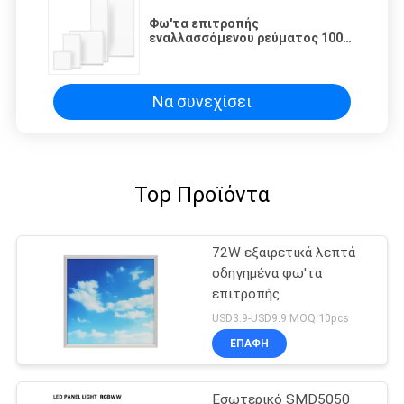
Φω'τα επιτροπής
εναλλασσόμενου ρεύματος 100V
αργιλίου 40W 48W 54W PC
εξαιρετικά λεπτά οδηγημένα
Να συνεχίσει
Top Προϊόντα
72W εξαιρετικά λεπτά
οδηγημένα φω'τα
επιτροπής
USD3.9-USD9.9 MOQ:10pcs
ΕΠΑΦΉ
Εσωτερικό SMD5050