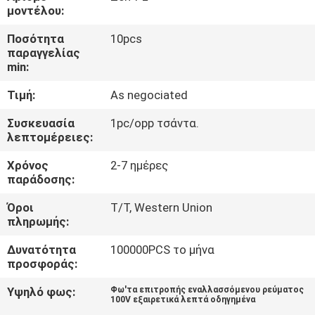
ΈΛΕΓΧΟΣ
μοντέλου:
Ποσότητα
10pcs
ΜΑΣ
παραγγελίας
min:
ΕΛΆΤΕ
Τιμή:
As negociated
ΣΕ
ΕΠΑΦΉ
Συσκευασία
1pc/opp τσάντα.
λεπτομέρειες:
ΜΕ
Χρόνος
2-7 ημέρες
παράδοσης:
ΕΙΔΉΣΕΙΣ
Όροι
T/T, Western Union
πληρωμής:
ΠΕΡΙΠΤΏΣΕΙΣ
Δυνατότητα
100000PCS το μήνα
προσφοράς:
SHOPPING
Υψηλό φως:
Φω'τα επιτροπής εναλλασσόμενου ρεύματος
100V εξαιρετικά λεπτά οδηγημένα
ON-
,