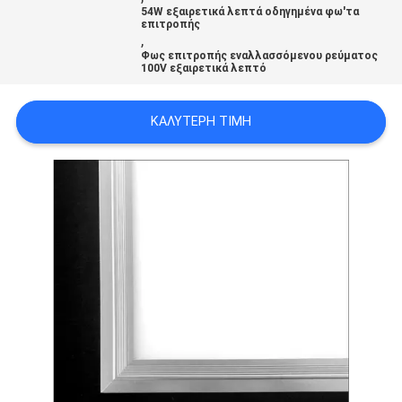
54W εξαιρετικά λεπτά οδηγημένα φω'τα
LINE
επιτροπής
,
Φως επιτροπής εναλλασσόμενου ρεύματος
100V εξαιρετικά λεπτό
SITEMAP
ΚΑΛΎΤΕΡΗ ΤΙΜΉ
PRIVACY
POLICY