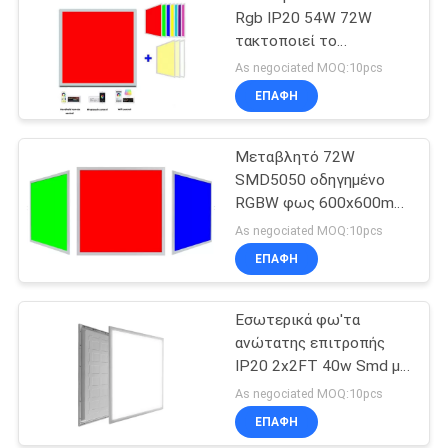
Rgb IP20 54W 72W
τακτοποιεί το
οδηγημένο φως
As negociated MOQ:10pcs
επιτροπής
ΕΠΑΦΉ
Μεταβλητό 72W
SMD5050 οδηγημένο
RGBW φως 600x600mm
επιτροπής χρώματος
As negociated MOQ:10pcs
ΕΠΑΦΉ
Εσωτερικά φω'τα
ανώτατης επιτροπής
IP20 2x2FT 40w Smd με
αναδρομικά φωτισμένο
As negociated MOQ:10pcs
ΕΠΑΦΉ