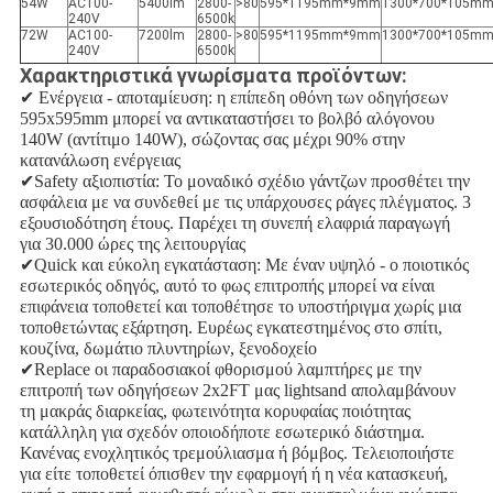
54W
AC100-
5400lm
2800-
>80
595*1195mm*9mm
1300*700*105m
240V
6500k
72W
AC100-
7200lm
2800-
>80
595*1195mm*9mm
1300*700*105m
240V
6500k
Χαρακτηριστικά γνωρίσματα προϊόντων:
✔ Ενέργεια - αποταμίευση: η επίπεδη οθόνη των οδηγήσεων 
595x595mm μπορεί να αντικαταστήσει το βολβό αλόγονου 
140W (αντίτιμο 140W), σώζοντας σας μέχρι 90% στην 
κατανάλωση ενέργειας
✔Safety αξιοπιστία: Το μοναδικό σχέδιο γάντζων προσθέτει την 
ασφάλεια με να συνδεθεί με τις υπάρχουσες ράγες πλέγματος. 3 
εξουσιοδότηση έτους. Παρέχει τη συνεπή ελαφριά παραγωγή 
για 30.000 ώρες της λειτουργίας
✔Quick και εύκολη εγκατάσταση: Με έναν υψηλό - ο ποιοτικός 
εσωτερικός οδηγός, αυτό το φως επιτροπής μπορεί να είναι 
επιφάνεια τοποθετεί και τοποθέτησε το υποστήριγμα χωρίς μια 
τοποθετώντας εξάρτηση. Ευρέως εγκατεστημένος στο σπίτι, 
κουζίνα, δωμάτιο πλυντηρίων, ξενοδοχείο
✔Replace οι παραδοσιακοί φθορισμού λαμπτήρες με την 
επιτροπή των οδηγήσεων 2x2FT μας lightsand απολαμβάνουν 
τη μακράς διαρκείας, φωτεινότητα κορυφαίας ποιότητας 
κατάλληλη για σχεδόν οποιοδήποτε εσωτερικό διάστημα. 
Κανένας ενοχλητικός τρεμούλιασμα ή βόμβος. Τελειοποιήστε 
για είτε τοποθετεί όπισθεν την εφαρμογή ή η νέα κατασκευή, 