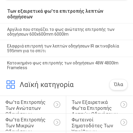
Των εξαιρετικά φω'τα επιτροπής λεπτών
οδηγήσεων
Αργίλιο που στεγάζει το φως ανώτατης επιτροπής των
οδηγήσεων 600x600mm 6000lm
Ελαφριά επιτροπή των λεπτών οδηγήσεων IR ακτινοβολία
595mm για το σπίτι
Κατοικημένο φως επιτροπής των οδηγήσεων 48W 4800lm
Frameless
Λαϊκή κατηγορία
Όλα
Φω'τα Επιτροπής 
Των Εξαιρετικά 
Των Ανώτατων 
Φω'τα Επιτροπής 
Οδηγήσεων
Λεπτών Οδηγήσεων
Φω'τα Επιτροπής 
Φωτεινοί 
Των Μικρών 
Σηματοδότες Των 
Οδηγήσεων
Υπαίθριων 