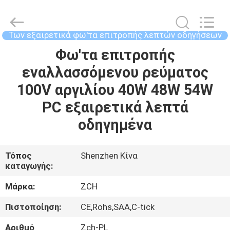
2026
ZCH
Technology
Group
Co.,Ltd.
Των εξαιρετικά φω'τα επιτροπής λεπτών οδηγήσεων
All
Rights
Φω'τα επιτροπής
ΣΠΊΤΙ
Reserved.
εναλλασσόμενου ρεύματος
ΠΡΟΪΌΝΤΑ
100V αργιλίου 40W 48W 54W
PC εξαιρετικά λεπτά
ΠΕΡΊΠΟΥ
οδηγημένα
ΕΜΕΊΣ
Τόπος
Shenzhen Κίνα
καταγωγής:
ΓΎΡΟΣ
ΕΡΓΟΣΤΑΣΊΩΝ
Μάρκα:
ZCH
Πιστοποίηση:
CE,Rohs,SAA,C-tick
ΠΟΙΟΤΙΚΌΣ
Αριθμό
Zch-PL