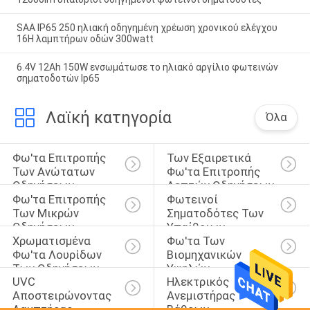
SAA IP65 250 ηλιακή οδηγημένη χρέωση χρονικού ελέγχου
16H λαμπτήρων οδών 300watt
6.4V 12Ah 150W ενσωμάτωσε το ηλιακό αργίλιο φωτεινών
σηματοδοτών Ip65
Λαϊκή κατηγορία
Όλα
Φω'τα Επιτροπής 
Των Εξαιρετικά 
Των Ανώτατων 
Φω'τα Επιτροπής 
Οδηγήσεων
Λεπτών Οδηγήσεων
Φω'τα Επιτροπής 
Φωτεινοί 
Των Μικρών 
Σηματοδότες Των 
Οδηγήσεων
Υπαίθριων 
Χρωματισμένα 
Φω'τα Των 
Οδηγήσεων
Φω'τα Λουρίδων 
Βιομηχανικών 
Των Οδηγήσεων
Υψηλών 
UVC 
Ηλεκτρικός 
Οδηγήσεων Κόλπων
Αποστειρώνοντας 
Ανεμιστήρας 
Λαμπτήρας
Βάθρων