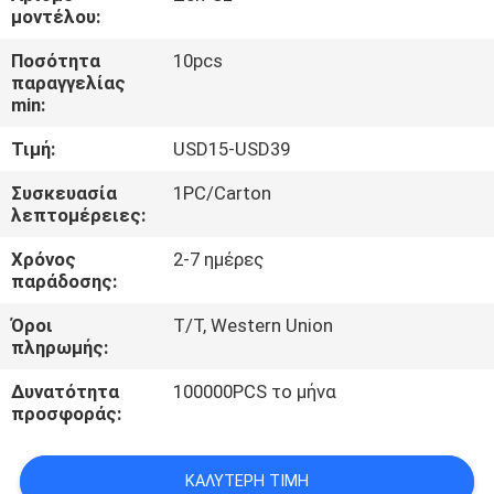
ΈΛΕΓΧΟΣ
μοντέλου:
Ποσότητα
10pcs
ΜΑΣ
παραγγελίας
min:
ΕΛΆΤΕ
Τιμή:
USD15-USD39
ΣΕ
ΕΠΑΦΉ
Συσκευασία
1PC/Carton
λεπτομέρειες:
ΜΕ
Χρόνος
2-7 ημέρες
παράδοσης:
ΕΙΔΉΣΕΙΣ
Όροι
T/T, Western Union
πληρωμής:
ΠΕΡΙΠΤΏΣΕΙΣ
Δυνατότητα
100000PCS το μήνα
προσφοράς:
SHOPPING
ON-
ΚΑΛΎΤΕΡΗ ΤΙΜΉ