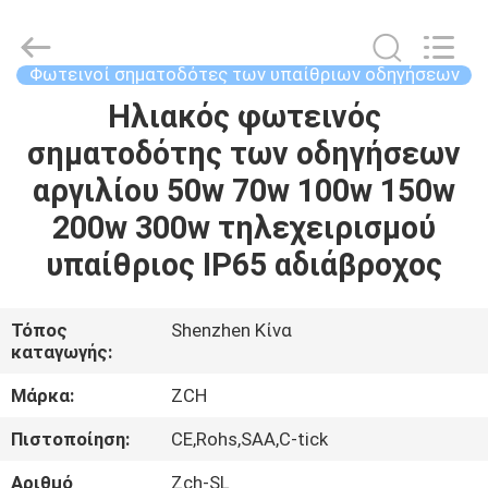
2026
ZCH
Technology
Group
Co.,Ltd.
Φωτεινοί σηματοδότες των υπαίθριων οδηγήσεων
All
Rights
Ηλιακός φωτεινός
ΣΠΊΤΙ
Reserved.
σηματοδότης των οδηγήσεων
ΠΡΟΪΌΝΤΑ
αργιλίου 50w 70w 100w 150w
200w 300w τηλεχειρισμού
ΠΕΡΊΠΟΥ
υπαίθριος IP65 αδιάβροχος
ΕΜΕΊΣ
Τόπος
Shenzhen Κίνα
καταγωγής:
ΓΎΡΟΣ
ΕΡΓΟΣΤΑΣΊΩΝ
Μάρκα:
ZCH
Πιστοποίηση:
CE,Rohs,SAA,C-tick
ΠΟΙΟΤΙΚΌΣ
Αριθμό
Zch-SL