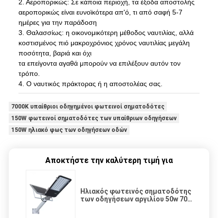
2. Αεροπορικώς: Σε κάποια περιοχή, τα έξοδα αποστολής
αεροπορικώς είναι ευνοϊκότερα απ'ό, τι από σαφή 5-7
ημέρες για την παράδοση
3. Θαλασσίως: η οικονομικότερη μέθοδος ναυτιλίας, αλλά
κοστισμένος πιό μακροχρόνιος χρόνος ναυτιλίας μεγάλη
ποσότητα, βαριά και όχι
τα επείγοντα αγαθά μπορούν να επιλέξουν αυτόν τον
τρόπο.
4. Ο ναυτικός πράκτορας ή η αποστολέας σας.
7000K υπαίθριοι οδηγημένοι φωτεινοί σηματοδότες
150W φωτεινοί σηματοδότες των υπαίθριων οδηγήσεων
150W ηλιακό φως των οδηγήσεων οδών
Αποκτήστε την καλύτερη τιμή για
Ηλιακός φωτεινός σηματοδότης
των οδηγήσεων αργιλίου 50w 70w
100w 150w 200w 300w
τηλεχειρισμού υπαίθριος IP65