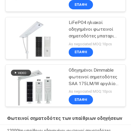
ΕΠΑΦΉ
LiFePO4 ηλιακοί
οδηγημένοι φωτεινοί
σηματοδότες μπαταριών
IP65 120W 150lm/W
As negociated MOQ:10pcs
ΕΠΑΦΉ
Οδηγημένοι Dimmable
φωτεινοί σηματοδότες
SAA 175LM/W αργιλίου
MPPT 5250lm
As negociated MOQ:10pcs
ΕΠΑΦΉ
Φωτεινοί σηματοδότες των υπαίθριων οδηγήσεων
12000lm υπαίθριοι οδηγημένοι φωτεινοί σηματοδότες