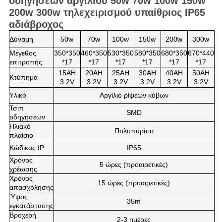
οδηγήσεων αργιλίου 50w 70w 100w 150w
200w 300w τηλεχειρισμού υπαίθριος IP65
αδιάβροχος
Δύναμη
50w
70w
100w
150w
200w
300w
Μέγεθος
350*350
460*350
530*350
580*350
680*350
670*440
επιτροπής
*17
*17
*17
*17
*17
*17
15AH
20AH
25AH
30AH
40AH
50AH
Κτύπημα
3.2V
3.2V
3.2V
3.2V
3.2V
3.2V
Υλικό
Αργίλιο ρίψεων κύβων
Τσιπ
SMD
οδηγήσεων
Ηλιακό
Πολυπυρίτιο
πλαίσιο
Κώδικας IP
IP65
Χρόνος
5 ώρες (προαιρετικές)
χρέωσης
Χρόνος
15 ώρες (προαιρετικές)
απασχόλησης
Ύψος
35m
εγκατάστασης
Βροχερή
2-3 ημέρες