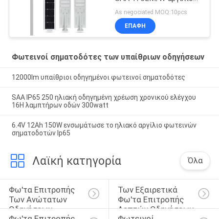
MPPT 5250lm
As negociated MOQ:10pcs
ΕΠΑΦΉ
Φωτεινοί σηματοδότες των υπαίθριων οδηγήσεων
12000lm υπαίθριοι οδηγημένοι φωτεινοί σηματοδότες
SAA IP65 250 ηλιακή οδηγημένη χρέωση χρονικού ελέγχου
16H λαμπτήρων οδών 300watt
6.4V 12Ah 150W ενσωμάτωσε το ηλιακό αργίλιο φωτεινών
σηματοδοτών Ip65
Λαϊκή κατηγορία
Όλα
Φω'τα Επιτροπής 
Των Εξαιρετικά 
Των Ανώτατων 
Φω'τα Επιτροπής 
Οδηγήσεων
Λεπτών Οδηγήσεων
Φω'τα Επιτροπής 
Φωτεινοί 