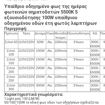
Υπαίθριο οδηγημένο φως της ημέρας
φωτεινών σηματοδοτών 5500K 5
εξουσιοδότησης 100W υπαίθριου
οδηγημένου οδών έτη φωτός λαμπτήρων
Περιγραφή:
Πρότυπο
Τάση
Δύναμη
Υλικό
Μονάδα
Εξουσιοδότηση
ΚΔ
Πο
λούμεν
Zchsl-50
110V/220V
50W
Alu.
100lm/w
3Years
3000-
6500K
Zchsl-
110V/220V
100W
Alu.
100lm/w
3Years
3000-
100
6500K
Zchsl-
110V/220V
150W
Alu.
100lm/w
3Years
3000-
150
6500K
Zchsl-
110V/220V
200W
Alu.
100lm/w
3Years
3000-
200
6500K
Zchsl-
110V/220V
250W
Alu.
100lm/w
3Years
3000-
250
6500K
Zchsl-
110V/220V
300W
Alu.
100lm/w
3Years
3000-
300
6500K
Χαρακτηριστικά γνωρίσματα:
1.Light ροή: 130 (LM/W)
50/100/150W το οδικό φως οδών των οδηγήσεων σχεδιάζεται