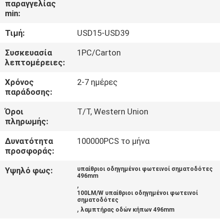
παραγγελίας
ΈΛΕΓΧΟΣ
min:
Τιμή:
USD15-USD39
ΜΑΣ
ΕΛΆΤΕ
Συσκευασία
1PC/Carton
λεπτομέρειες:
ΣΕ
Χρόνος
2-7 ημέρες
ΕΠΑΦΉ
παράδοσης:
ΜΕ
Όροι
T/T, Western Union
πληρωμής:
ΕΙΔΉΣΕΙΣ
Δυνατότητα
100000PCS το μήνα
προσφοράς:
ΠΕΡΙΠΤΏΣΕΙΣ
Υψηλό φως:
υπαίθριοι οδηγημένοι φωτεινοί σηματοδότες
496mm
,
100LM/W υπαίθριοι οδηγημένοι φωτεινοί
SHOPPING
σηματοδότες
,
λαμπτήρας οδών κήπων 496mm
ON-