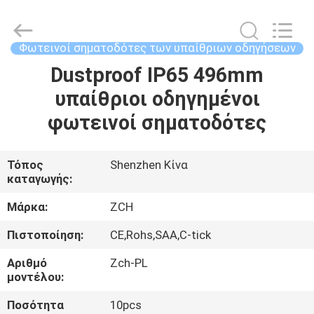
2026
ZCH
Technology
Group
Co.,Ltd.
Φωτεινοί σηματοδότες των υπαίθριων οδηγήσεων
All
Rights
Dustproof IP65 496mm
ΣΠΊΤΙ
Reserved.
υπαίθριοι οδηγημένοι
ΠΡΟΪΌΝΤΑ
φωτεινοί σηματοδότες
ΠΕΡΊΠΟΥ
Τόπος
Shenzhen Κίνα
καταγωγής:
ΕΜΕΊΣ
Μάρκα:
ZCH
ΓΎΡΟΣ
Πιστοποίηση:
CE,Rohs,SAA,C-tick
ΕΡΓΟΣΤΑΣΊΩΝ
Αριθμό
Zch-PL
μοντέλου:
ΠΟΙΟΤΙΚΌΣ
Ποσότητα
10pcs