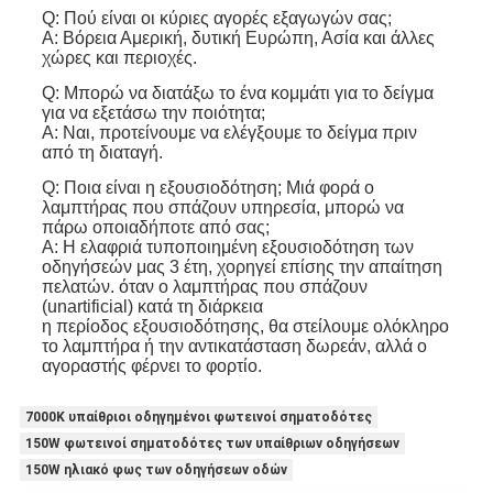
Q: Πού είναι οι κύριες αγορές εξαγωγών σας;
Α: Βόρεια Αμερική, δυτική Ευρώπη, Ασία και άλλες
χώρες και περιοχές.
Q: Μπορώ να διατάξω το ένα κομμάτι για το δείγμα
για να εξετάσω την ποιότητα;
Α: Ναι, προτείνουμε να ελέγξουμε το δείγμα πριν
από τη διαταγή.
Q: Ποια είναι η εξουσιοδότηση; Μιά φορά ο
λαμπτήρας που σπάζουν υπηρεσία, μπορώ να
πάρω οποιαδήποτε από σας;
Α: Η ελαφριά τυποποιημένη εξουσιοδότηση των
οδηγήσεών μας 3 έτη, χορηγεί επίσης την απαίτηση
πελατών. όταν ο λαμπτήρας που σπάζουν
(unartificial) κατά τη διάρκεια
η περίοδος εξουσιοδότησης, θα στείλουμε ολόκληρο
το λαμπτήρα ή την αντικατάσταση δωρεάν, αλλά ο
αγοραστής φέρνει το φορτίο.
7000K υπαίθριοι οδηγημένοι φωτεινοί σηματοδότες
150W φωτεινοί σηματοδότες των υπαίθριων οδηγήσεων
150W ηλιακό φως των οδηγήσεων οδών