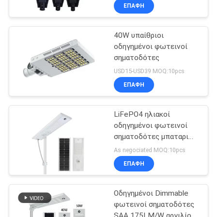
ΕΠΑΦΉ
40W υπαίθριοι
οδηγημένοι φωτεινοί
σηματοδότες
USD15-USD39 MOQ:10pcs
ΕΠΑΦΉ
LiFePO4 ηλιακοί
οδηγημένοι φωτεινοί
σηματοδότες μπαταριών
IP65 120W 150lm/W
As negociated MOQ:10pcs
ΕΠΑΦΉ
Οδηγημένοι Dimmable
φωτεινοί σηματοδότες
SAA 175LM/W αργιλίου