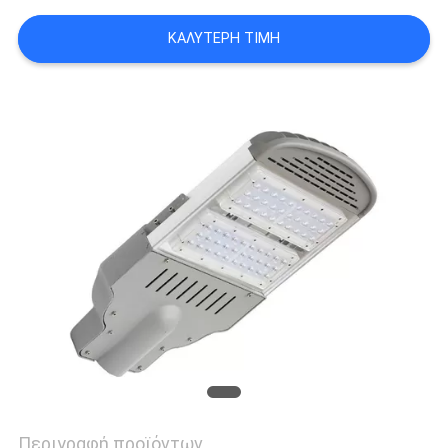
LINE
ΚΑΛΎΤΕΡΗ ΤΙΜΉ
SITEMAP
PRIVACY
POLICY
Περιγραφή προϊόντων