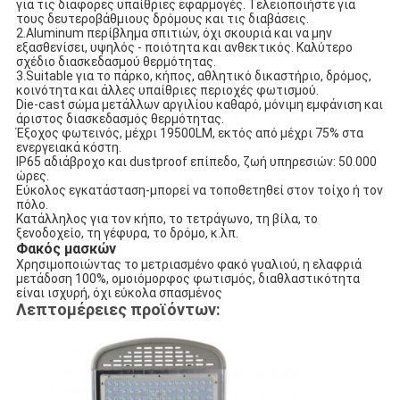
για τις διάφορες υπαίθριες εφαρμογές. Τελειοποιήστε για
τους δευτεροβάθμιους δρόμους και τις διαβάσεις.
2.Aluminum περίβλημα σπιτιών, όχι σκουριά και να μην
εξασθενίσει, υψηλός - ποιότητα και ανθεκτικός. Καλύτερο
σχέδιο διασκεδασμού θερμότητας.
3.Suitable για το πάρκο, κήπος, αθλητικό δικαστήριο, δρόμος,
κοινότητα και άλλες υπαίθριες περιοχές φωτισμού.
Die-cast σώμα μετάλλων αργιλίου καθαρό, μόνιμη εμφάνιση και
άριστος διασκεδασμός θερμότητας.
Έξοχος φωτεινός, μέχρι 19500LM, εκτός από μέχρι 75% στα
ενεργειακά κόστη.
IP65 αδιάβροχο και dustproof επίπεδο, ζωή υπηρεσιών: 50.000
ώρες.
Εύκολος εγκατάσταση-μπορεί να τοποθετηθεί στον τοίχο ή τον
πόλο.
Κατάλληλος για τον κήπο, το τετράγωνο, τη βίλα, το
ξενοδοχείο, τη γέφυρα, το δρόμο, κ.λπ.
Φακός μασκών
Χρησιμοποιώντας το μετριασμένο φακό γυαλιού, η ελαφριά
μετάδοση 100%, ομοιόμορφος φωτισμός, διαθλαστικότητα
είναι ισχυρή, όχι εύκολα σπασμένος
Λεπτομέρειες προϊόντων: