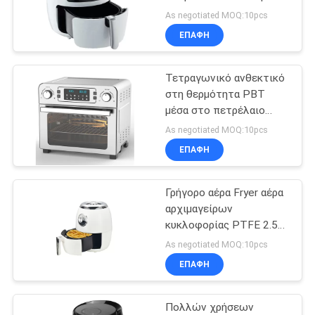
οδηγήσεων
LINE
As negotiated MOQ:10pcs
ΕΠΑΦΉ
22
SITEMAP
Χρωματισμένα
Τετραγωνικό ανθεκτικό
στη θερμότητα PBT
φω'τα λουρίδων
PRIVACY
μέσα στο πετρέλαιο
λιγότερος Fryer
POLICY
των οδηγήσεων
As negotiated MOQ:10pcs
φούρνος
ΕΠΑΦΉ
Γρήγορο αέρα Fryer αέρα
21
αρχιμαγείρων
Φω'τα των
κυκλοφορίας PTFE 2.5L
έξυπνο
As negotiated MOQ:10pcs
βιομηχανικών
ΕΠΑΦΉ
υψηλών
Πολλών χρήσεων