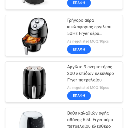
ΈΛΕΓΧΟΣ
ΕΠΑΦΉ
Γρήγορο αέρα
ΜΑΣ
32
κυκλοφορίας αργιλίου
ΕΛΆΤΕ
50Hz Fryer αέρα
Φω'τα επιτροπής
ΣΕ
πετρελαίου ελεύθερο
As negotiated MOQ:10pcs
των μικρών
ΕΠΑΦΉ
ΕΠΑΦΉ
οδηγήσεων
ΜΕ
Αργίλιο 9 ανεμιστήρας
200 λεπίδων ελεύθερο
ΕΙΔΉΣΕΙΣ
Fryer πετρελαίου
106
Κελσίου
As negotiated MOQ:10pcs
Φωτεινοί
ΠΕΡΙΠΤΏΣΕΙΣ
ΕΠΑΦΉ
σηματοδότες των
Βαθύ καλαθιών αφής
SHOPPING
υπαίθριων
οθόνης 6.5L Fryer αέρα
ON-
πετρελαίου ελεύθερο