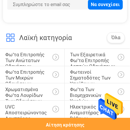
18
ελεύθερο fryer
αέρα πετρελαίου
Λαϊκή κατηγορία
Όλα
Φω'τα Επιτροπής 
Των Εξαιρετικά 
Των Ανώτατων 
Φω'τα Επιτροπής 
Οδηγήσεων
Λεπτών Οδηγήσεων
16
Φω'τα Επιτροπής 
Φωτεινοί 
Των Μικρών 
Σηματοδότες Των 
Επίπεδος
Οδηγήσεων
Υπαίθριων 
Χρωματισμένα 
Φω'τα Των 
Οδηγήσεων
τοποθετήστε το
Φω'τα Λουρίδων 
Βιομηχανικών 
Των Οδηγήσεων
Υψηλών 
φως ανώτατων
UVC 
Ηλεκτρικός 
Οδηγήσεων Κόλπων
Αποστειρώνοντας 
Ανεμιστήρας 
ανεμιστήρων
Λαμπτήρας
Βάθρων
Αίτηση κράτησης