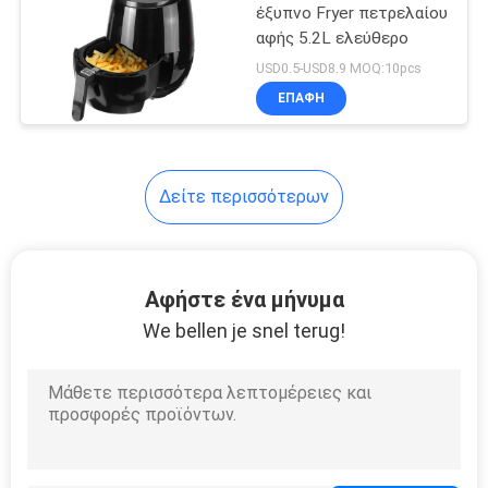
οδηγήσεων κόλπων
έξυπνο Fryer πετρελαίου
αφής 5.2L ελεύθερο
14
USD0.5-USD8.9 MOQ:10pcs
UVC
ΕΠΑΦΉ
αποστειρώνοντας
λαμπτήρας
Δείτε περισσότερων
59
Αφήστε ένα μήνυμα
Ηλεκτρικός
We bellen je snel terug!
ανεμιστήρας
βάθρων