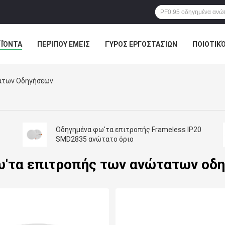
ΪΌΝΤΑ
ΠΕΡΊΠΟΥ ΕΜΕΊΣ
ΓΎΡΟΣ ΕΡΓΟΣΤΑΣΊΩΝ
ΠΟΙΟΤΙΚ
ΑΓΟΡΈΣ ΣΕ ΑΠΕΥΘΕΊΑΣ ΣΎΝΔΕΣΗ
ατων Οδηγήσεων
Οδηγημένα φω'τα επιτροπής Frameless IP20
SMD2835 ανώτατο όριο
ω'τα επιτροπής των ανώτατων οδ