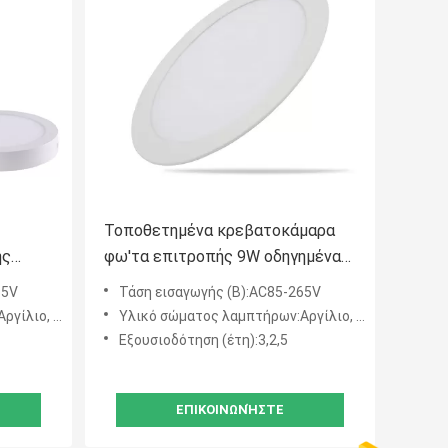
Τοποθετημένα κρεβατοκάμαρα
ής
φω'τα επιτροπής 9W οδηγημένα
ανώτατο όριο
65V
Τάση εισαγωγής (Β):AC85-265V
ίλιο, PC
Υλικό σώματος λαμπτήρων:Αργίλιο, PC
Εξουσιοδότηση (έτη):3,2,5
ΕΠΙΚΟΙΝΩΝΉΣΤΕ