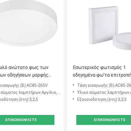
υλό ανώτατο φως των
Εσωτερικός φωτισμός 1
ων οδηγήσεων μορφής
οδηγημένα φω'τα επιτροπ
α την κουζίνα
ίντσας 24W ανώτατο όριο
εισαγωγής (Β):AC85-265V
Τάση εισαγωγής (Β):AC85-2
 σώματος λαμπτήρων:Αργίλιο, PC
Υλικό σώματος λαμπτήρων:Αργ
ιοδότηση (έτη):3,2,5
Εξουσιοδότηση (έτη):3,2,5
ΕΠΙΚΟΙΝΩΝΉΣΤΕ
ΕΠΙΚΟΙΝΩΝΉΣΤΕ