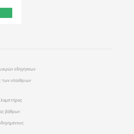
μικρών οδηγήσεων
 των υπαίθριων
 λαμπτήρας
ας βάθρων
οδηγημένους