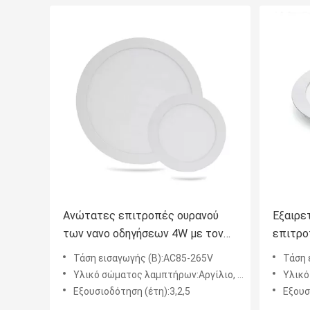
Ανώτατες επιτροπές ουρανού
Εξαιρε
των νανο οδηγήσεων 4W με τον
επιτρο
απομονωμένο οδηγό
οδηγημ
Τάση εισαγωγής (Β):AC85-265V
Τάση 
Υλικό σώματος λαμπτήρων:Αργίλιο, PC
Υλικό
Εξουσιοδότηση (έτη):3,2,5
Εξουσ