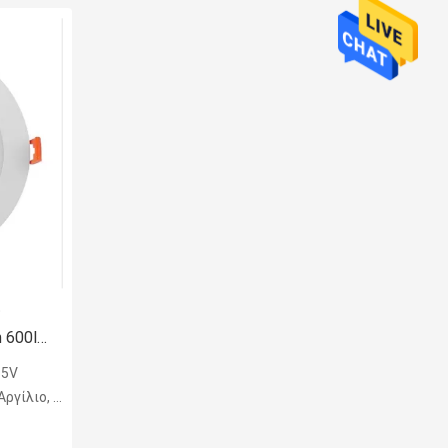
ς
 600lm
65V
ίλιο, PC