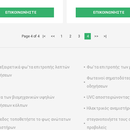
ΕΠΙΚΟΙΝΩΝΉΣΤΕ
ΕΠΙΚΟΙΝΩΝΉΣΤΕ
Page 4 of 4
|<
<<
1
2
3
4
>>
>|
εξαιρετικά φω'τα επιτροπής λεπτών
Φω'τα επιτροπής των 
γήσεων
Φωτεινοί σηματοδότες
οδηγήσεων
α των βιομηχανικών υψηλών
UVC αποστειρώνοντας
γήσεων κόλπων
Ηλεκτρικός ανεμιστήρ
εδος τοποθετήστε το φως ανώτατων
στεγανοποιήστε τους 
ιστήρων
προβολείς