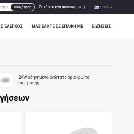
Ζητήστε ένα απόσπασμα
Αναζήτηση
|
Greek
ΌΣ ΈΛΕΓΧΟΣ
ΜΑΣ ΕΛΆΤΕ ΣΕ ΕΠΑΦΉ ΜΕ
ΕΙΔΉΣΕΙΣ
24W οδηγημένα ανώτατο όριο φω'τα
επιτροπής
ηγήσεων