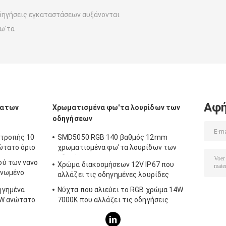
δηγήσεις εγκαταστάσεων αυξάνονται
ω'τα
Αφή
τατων
Χρωματισμένα φω'τα λουρίδων των
οδηγήσεων
ιτροπής 10
SMD5050 RGB 140 βαθμός 12mm
ώτατο όριο
χρωματισμένα φω'τα λουρίδων των
οδηγήσεων
ού των νανο
Χρώμα διακοσμήσεων 12V IP67 που
ονωμένο
αλλάζει τις οδηγημένες λουρίδες
ηγημένα
Νύχτα που αλιεύει το RGB χρώμα 14W
4W ανώτατο
7000K που αλλάζει τις οδηγήσεις