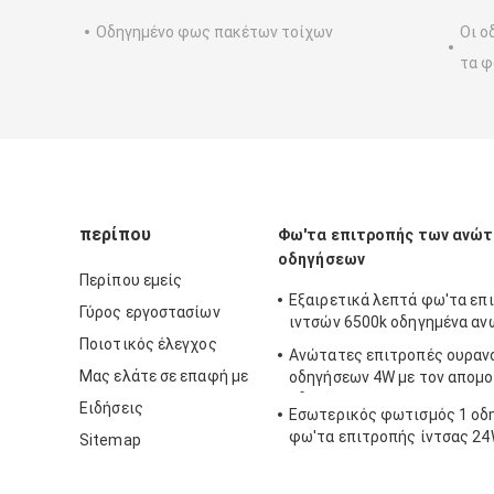
Οδηγημένο φως πακέτων τοίχων
Οι ο
τα φ
περίπου
Φω'τα επιτροπής των ανώ
οδηγήσεων
Περίπου εμείς
Εξαιρετικά λεπτά φω'τα επ
Γύρος εργοστασίων
ιντσών 6500k οδηγημένα αν
Ποιοτικός έλεγχος
Ανώτατες επιτροπές ουραν
Μας ελάτε σε επαφή με
οδηγήσεων 4W με τον απομ
οδηγό
Ειδήσεις
Εσωτερικός φωτισμός 1 οδ
φω'τα επιτροπής ίντσας 2
Sitemap
όριο