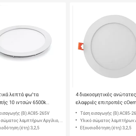
τικά λεπτά φω'τα
4 διακοσμητικές ανώτατε
πής 10 ιντσών 6500k
ελαφριές επιτροπές cOem
ένα ανώτατο όριο
ίντσας
εισαγωγής (Β):AC85-265V
Τάση εισαγωγής (Β):AC85-2
 σώματος λαμπτήρων:Αργίλιο, PC
Υλικό σώματος λαμπτήρων:Αργ
ιοδότηση (έτη):3,2,5
Εξουσιοδότηση (έτη):3,2,5