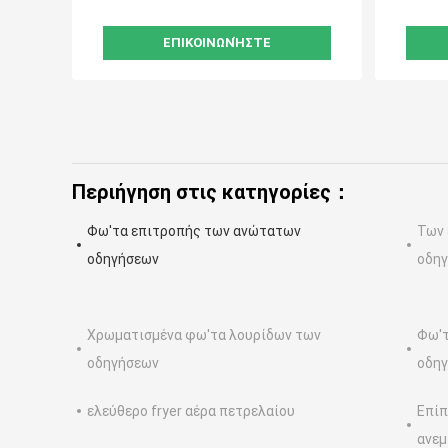
ΕΠΙΚΟΙΝΩΝΉΣΤΕ
Περιήγηση στις κατηγορίες：
Φω'τα επιτροπής των ανώτατων
Των 
οδηγήσεων
οδη
Χρωματισμένα φω'τα λουρίδων των
Φω'τ
οδηγήσεων
οδη
ελεύθερο fryer αέρα πετρελαίου
Επίπ
ανεμ