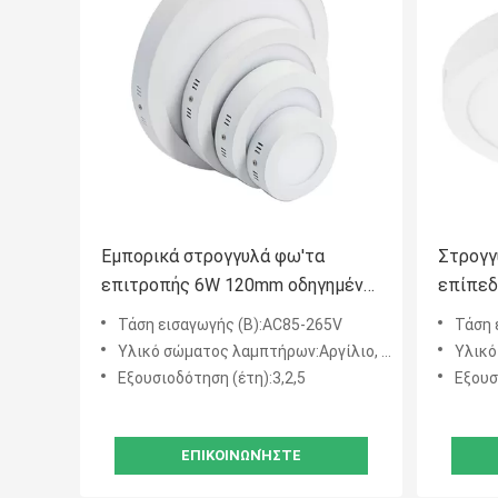
Εμπορικά στρογγυλά φω'τα
Στρογγ
επιτροπής 6W 120mm οδηγημένα
επίπεδ
ανώτατο όριο
12W γι
Τάση εισαγωγής (Β):AC85-265V
Τάση 
Υλικό σώματος λαμπτήρων:Αργίλιο, PC
Υλικό
Εξουσιοδότηση (έτη):3,2,5
Εξουσ
ΕΠΙΚΟΙΝΩΝΉΣΤΕ